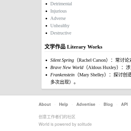
Detrimental
Injurious
Adverse
Unhealthy
Destructive
文学作品 Literary Works
Silent Spring
（Rachel Carson）：
Brave New World
（Aldous Huxl
Frankenstein
（Mary Shelley）：
多次出现）。
About
·
Help
·
Advertise
·
Blog
·
API
创意工作者们的社区
World is powered by solitude