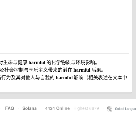
常讨论对生态与健康
harmful
的化学物质与环境影响。
ey）：涉及社会控制与享乐主义带来的潜在
harmful
后果。
探讨创造行为及其对他人与自我的
harmful
影响（相关表述在文本中
·
FAQ
·
Solana
·
4424 Online
Highest 6679
·
Select Langua