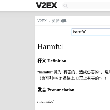
V2EX
英汉词典
›
Harmful
释义 Definition
“harmful” 意为“有害的；造成伤害
（也可引申指“道德上/心理上有害的”。）
发音 Pronunciation
/ˈhɑːrmfəl/