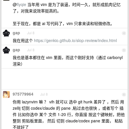
@
flyqie
当年用 vim 是为了装逼，时间一久，就形成肌肉记忆
了，对我来说效率挺高的。
至于现在，都是 ai 写代码了，vim 只拿来读和轻微修改。
gap
Jul 8
4
我在用这个
https://genkio.github.io/slop-review/index.html
gap
Jul 8
5
我也是基本都住在 vim 里面，而这个刚好支持（通过 carbonyl
渲染）
975779964
Jul 8
6
你用 lazynvim 嘛 ？ vih 就可以 选中 git hunk 差异了 ，然后 用
zellij 切到 codex/claude 的 pane ,粘过去也很快 ，或者写个 插
件 比如你选中 某个 文件 1-20 行，你直接 按这个键映射，把他
整到 剪贴板里面， 然后 切到 claude/codex pane 里面， 粘贴
不就好了