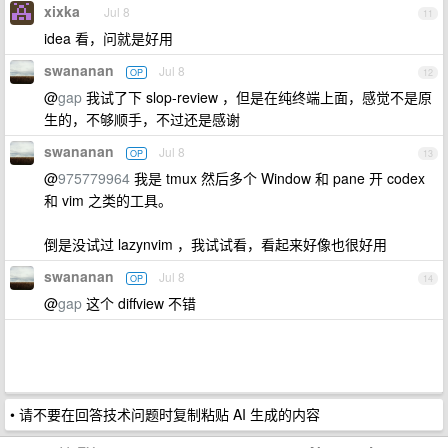
xixka
Jul 8
11
idea 看，问就是好用
swananan
Jul 8
OP
12
@
gap
我试了下 slop-review ，但是在纯终端上面，感觉不是原
生的，不够顺手，不过还是感谢
swananan
Jul 8
OP
13
@
975779964
我是 tmux 然后多个 Window 和 pane 开 codex
和 vim 之类的工具。
倒是没试过 lazynvim ，我试试看，看起来好像也很好用
swananan
Jul 8
OP
14
@
gap
这个 diffview 不错
• 请不要在回答技术问题时复制粘贴 AI 生成的内容