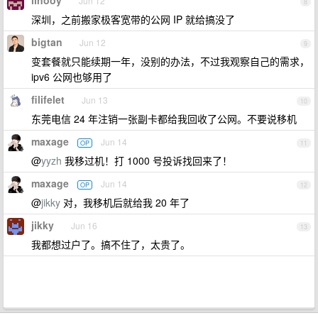
linooy
Jun 12
8
深圳，之前搬家极客宽带的公网 IP 就给搞没了
bigtan
Jun 12
9
变套餐就只能续期一年，没别的办法，不过我观察自己的需求，
ipv6 公网也够用了
filifelet
Jun 13
10
东莞电信 24 年注销一张副卡都给我回收了公网。不要说移机
maxage
Jun 14
OP
11
@
yyzh
我移过机！打 1000 号投诉找回来了！
maxage
Jun 14
OP
12
@
jikky
对，我移机后就给我 20 年了
jikky
Jun 16
13
我都想过户了。搞不住了，太贵了。