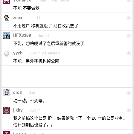
2
不能 不要做梦
zeex
Jun 11
3
不用过户 移机就没了 现在政策变了
HFX3389
Jun 11
4
不能，想啥呢过了之后重新签约就没了
yyzh
Jun 11 via Android
5
不能。另外移机也掉公网
crc8
Jun 11
6
动一动，公变母。
jikky
Jun 11
7
我之前搞这个公网 IP ，结果给我上了一个 20 年的公网业务。
估计到期后也没了。。