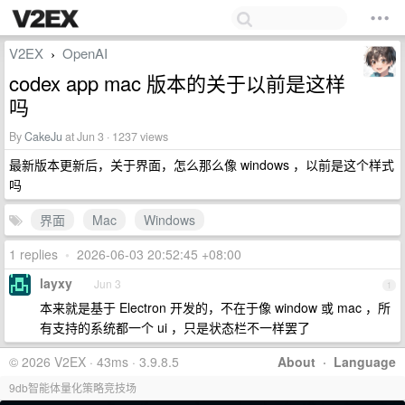
V2EX
OpenAI
›
codex app mac 版本的关于以前是这样
吗
By
CakeJu
at Jun 3 · 1237 views
最新版本更新后，关于界面，怎么那么像 windows ，以前是这个样式
吗
界面
Mac
Windows
1 replies
•
2026-06-03 20:52:45 +08:00
layxy
Jun 3
1
本来就是基于 Electron 开发的，不在于像 window 或 mac ，所
有支持的系统都一个 ui ，只是状态栏不一样罢了
© 2026 V2EX · 43ms · 3.9.8.5
About
·
Language
9db智能体量化策略竞技场