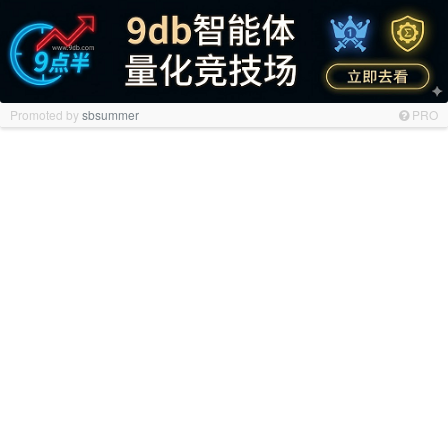
Promoted by
sbsummer
PRO