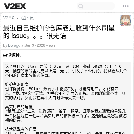
V2EX
程序员
›
最近自己维护的仓库老是收到什么刷星
的 issue。。。很无语
By
Doragd
at Jun 3 · 2628 views
类似这种：
这个项目的 Star 异常（ Star 从 134 涨到 5929 只用了 6 
天，抽查的账号里九成以上是三无号）引发了不少讨论。我试着从几个
不同的角度来分析这件事。

维护者的角度

也许你觉得："Star 数高了才能被看见，才能有用户，才能有未
来。"我理解这个逻辑，但手段不能为目的正名。虚假的流量不等于真
实的认可，反而会在真相大白时让你失去一切。

真实用户的角度

"我用过这个工具，觉得还行，给了一颗星。但现在我发现我的星跟几
千个假星混在一起……"真实用户的信任被辜负了。这是刷星最容易被忽
视的伤害。

技术选型者的角度

"Star 这么高，应该是个成熟的方案吧？"——然后被骗。这不仅浪费