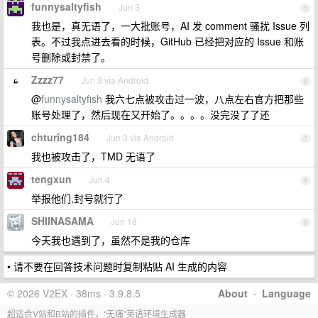
funnysaltyfish
Jun 3
5
我也是，真无语了，一大批账号，AI 发 comment 骚扰 Issue 列
表。不过我点进去看的时候，GitHub 已经把对应的 Issue 和账
号删除或封禁了。
Zzzz77
Jun 3 via Android
6
@
funnysaltyfish
我六七点被攻击过一波，八点左右官方把那些
账号处理了，然后现在又开始了。。。。没完没了了还
chturing184
Jun 3 via Android
7
我也被攻击了，TMD 无语了
tengxun
Jun 4
8
举报他们,封号就行了
SHIINASAMA
Jun 18
9
今天我也遇到了，虽然不是我的仓库
• 请不要在回答技术问题时复制粘贴 AI 生成的内容
© 2026 V2EX · 38ms · 3.9.8.5
About
·
Language
超适合V站和B站的插件，“无痛”英语环境生成器