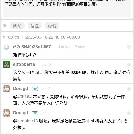
了选型者的时间，还可能影响到他们团队的项目进度。

刷星
信任
虚假
9 replies
•
2026-06-18 22:40:56 +08:00
i67c6NJ0r33nC667
Jun 3 via iPhone
1
难道不是吗？
strobber16
Jun 3
2
这文风一眼 AI 。你要是不想关 issue 呢，就让 AI 回。魔法对抗
魔法
Doragd
Jun 3
OP
3
@
409164
本来想回复你很多，解释很多。最后我想到了一件
事，人永远不要陷入自证陷阱
Doragd
Jun 3
OP
4
@
strobber16
嗯嗯，我就是吐槽最近这种 ai 机器人太多了，到
处拉屎