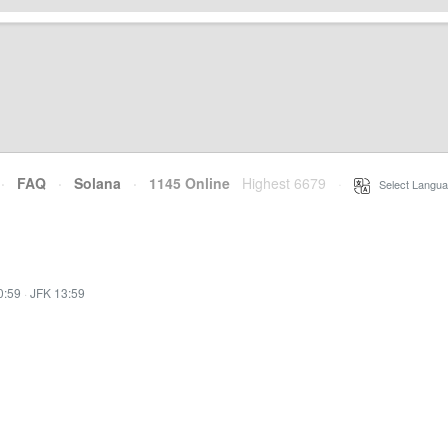
·
FAQ
·
Solana
·
1145 Online
Highest 6679
·
Select Langua
0:59
·
JFK 13:59