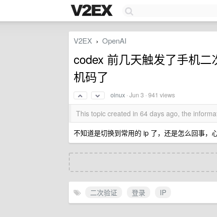
V2EX
OpenAI
›
codex 前几天触发了手
机码了
oinux
·
Jun 3
· 941 views
This topic created in 64 days ago, the infor
不知道是切换到常用的 ip 了，还是怎么回事，
二次验证
登录
IP