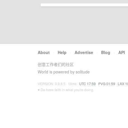
About
·
Help
·
Advertise
·
Blog
·
API
创意工作者们的社区
World is powered by solitude
VERSION: 3.9.8.5 · 19ms ·
UTC 17:59
·
PVG 01:59
·
LAX 1
♥ Do have faith in what you're doing.