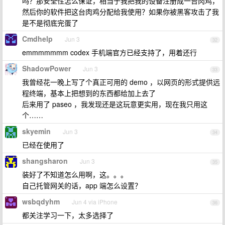
吗？那安全性怎么保证，相当于我把我的设备注册成一台肉鸡，
然后你的软件把这台肉鸡分配给我使用？如果你被黑客攻击了我
是不是彻底完蛋了
Cmdhelp
Jun 3
32
emmmmmmm codex 手机端官方已经支持了，用着还行
ShadowPower
Jun 3
33
我曾经花一晚上写了个真正可用的 demo ，以网页的形式提供远
程终端，基本上把想到的东西都给加上去了
后来用了 paseo ，我发现还是这玩意更实用，现在我只用这
个……
skyemin
Jun 3
34
已经在使用了
shangsharon
Jun 3
35
装好了不知道怎么用啊，这。。。
自己托管网关的话，app 端怎么设置？
wsbqdyhm
Jun 4 via iPhone
36
都关注学习一下，太多选择了