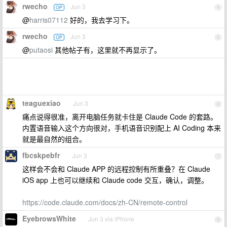
rwecho
Jun 3
OP
4
@
harris07112
好的，我去学习下。
rwecho
Jun 3
OP
5
@
putaosi
其他帖子有，这里就不再显示了。
teaguexiao
Jun 3
6
痛点说得很准，离开电脑任务就卡住是 Claude Code 的套路。
内置语音输入这个方向很对，手机语音识别配上 AI Coding 本来
就是最自然的组合。
fbcskpebfr
Jun 3
7
这样会不会和 Claude APP 的远程控制有所重叠？在 Claude
iOS app 上也可以继续和 Claude code 交互，确认，调整。
https://code.claude.com/docs/zh-CN/remote-control
EyebrowsWhite
Jun 3 via iPhone
8