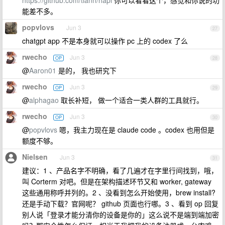
https://github.com/tiann/hapi
你可以看看这个，感觉和你说的功
能差不多。
popvlovs
Jun 3
27
chatgpt app 不是本身就可以操作 pc 上的 codex 了么
rwecho
Jun 3
OP
28
@
Aaron01
是的， 我也研究下
rwecho
Jun 3
OP
29
@
alphagao
取长补短， 做一个适合一类人群的工具就行。
rwecho
Jun 3
OP
30
@
popvlovs
嗯，我主力现在是 claude code 。codex 也用但是
额度不够。
Nielsen
Jun 3
31
建议：1 、产品名字不明确，看了几遍才在字里行间找到，哦，
叫 Corterm 对吧。但是在架构描述环节又和 worker, gateway
这些通用称呼并列的。2 、没看到怎么开始使用，brew install?
还是手动下载？官网呢？ github 页面也行哪。3 、看到 op 回复
别人说「登录才能分清你的设备是你的」这么说不是端到端加密