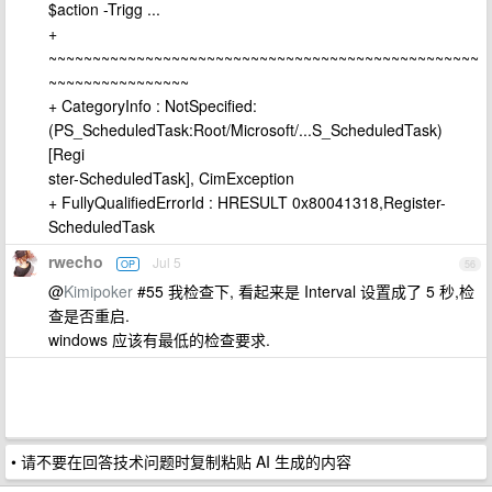
$action -Trigg ...
+
~~~~~~~~~~~~~~~~~~~~~~~~~~~~~~~~~~~~~~~~~~~~~~~~~
~~~~~~~~~~~~~~~~
+ CategoryInfo : NotSpecified:
(PS_ScheduledTask:Root/Microsoft/...S_ScheduledTask)
[Regi
ster-ScheduledTask], CimException
+ FullyQualifiedErrorId : HRESULT 0x80041318,Register-
ScheduledTask
rwecho
Jul 5
OP
56
@
Kimipoker
#55 我检查下, 看起来是 Interval 设置成了 5 秒,检
查是否重启.
windows 应该有最低的检查要求.
• 请不要在回答技术问题时复制粘贴 AI 生成的内容