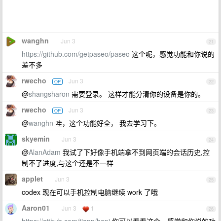
wanghn
Jun 3
21
https://github.com/getpaseo/paseo
这个呢，感觉功能和你说的
差不多
rwecho
Jun 3
OP
22
@
shangsharon
需要登录。 这样才能分清你的设备是你的。
rwecho
Jun 3
OP
23
@
wanghn
哇，这个功能好全， 我去学习下。
skyemin
Jun 3
24
@
AlanAdam
我试了下好像手机端拿不到网页端的会话历史,控
制不了进度,与这个还是不一样
applet
Jun 3
25
codex 现在可以手机控制电脑继续 work 了哦
Aaron01
Jun 3
1
26