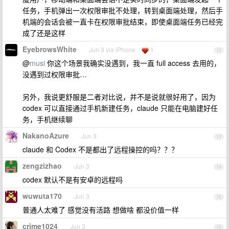
任务，手机弹出一次权限审批不处理，转到桌面端处理，然后手
机端的会话会被一直卡在权限审批结束，即使桌面端任务已经完
成了还是这样
EyebrowsWhite
Jun 3 via iPhone
1
12
@
musi
你这个场景我确实没遇到，我一直 full access 去用的，
没遇到过权限审批…
另外，我说更舒服是二者对比说，并不是说就很好用了，因为
codex 可以直接通过手机新建任务，claude 只能在电脑建好任
务，手机继续聊
NakanoAzure
Jun 3
13
claude 和 Codex 不是都出了远程操控的吗？？？
zengzizhao
Jun 3
14
codex 默认不是有安卓的远程吗
wuwuta170
Jun 3
15
普通人太难了 感觉没有活路 想做啥 都没价值一样
crime1024
Jun 3
16