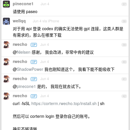
pinecone1
Jun 4
37
请使用 paseo
wellqq
Jun 4 via iPhone
38
对于用 api 登录 codex 的确实无法使用 gpt 连接，这类人群是
有需求的，那么在哪里下载
rwecho
Jun 4
OP
39
@
Nielsen
感谢， 我会改进，非常中肯的建议
rwecho
Jun 4
OP
40
@
ShadowPower
我也刚知道这个， 我看下能不能吸收下
rwecho
Jun 4
OP
41
@
pinecone1
是的， 我现在就去试下。
rwecho
Jun 4
OP
42
curl -fsSL
https://corterm.rwecho.top/install.sh
| sh
然后可以 corterm login 登录你自己的账号。
确实不够清晰