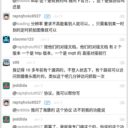
@
jeddida
isup 这个是收费的吗 我问下官方，，这个是指协议吗
还是
raptqhoiu9527
Jun 3
OP
21
@
loading
分辨率 要求不高能看到人就可以，，只需看到某一时
刻的定时抓拍图像就可以
xiaomo123
Jun 3
22
@
raptqhoiu9527
按他们的对接文档，他们的对接文档 有 2 个
版本 一个是 http 版本，一个是 mqtt 的 直接对接就行
x86
Jun 3
23
我记得 10 多年前有个漏洞的，不登入状态下，有个路径可以访
问到摄像头图片的，类似这个吧几分钟访问抓取一次
jeddida
Jun 3
24
@
raptqhoiu9527
协议，我可以帮你写
raptqhoiu9527
Jun 3
OP
25
@
jeddida
我问了海康的 这个协议 达不到我的功能说
jeddida
Jun 3
26
@
raptqhoiu9527
那算了，我就是专门搞这个的，你说的这个功