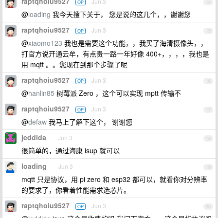
raptqhoiu9527
Jun 3
OP
14
@
loading
我今天搜下关于， 您是说的这几个，，谢谢您
raptqhoiu9527
Jun 3
OP
15
@
xiaomo123
我也是需要这个功能，，我买了海清摄像头，，
打官方说开通云牟，有点贵一路一年好像 400+，，，，我也是
用 mqtt 。。您现在到那个步骤了呢
raptqhoiu9527
Jun 3
OP
16
@
hanlin85
树莓派 Zero ，这个可以实现 mptt 传输不
raptqhoiu9527
Jun 3
OP
17
@
defaw
我马上了解下这个， 谢谢您
jeddida
Jun 3
18
很简单的，通过海康 isup 就可以
loading
Jun 3
19
mqtt 只是协议，用 pi zero 和 esp32 都可以，就看你对分辨率
的要求了，你看着性能需求选芯片。
raptqhoiu9527
Jun 3
OP
20