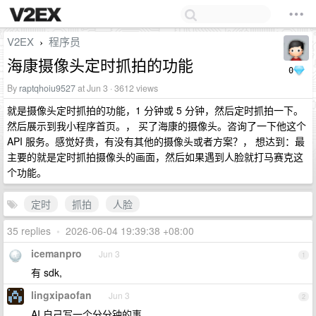
V2EX
程序员
›
海康摄像头定时抓拍的功能
0
By
raptqhoiu9527
at Jun 3 · 3612 views
就是摄像头定时抓拍的功能，1 分钟或 5 分钟，然后定时抓拍一下。
然后展示到我小程序首页。， 买了海康的摄像头。咨询了一下他这个
API 服务。感觉好贵，有没有其他的摄像头或者方案？， 想达到：最
主要的就是定时抓拍摄像头的画面，然后如果遇到人脸就打马赛克这
个功能。
定时
抓拍
人脸
35 replies
•
2026-06-04 19:39:38 +08:00
icemanpro
Jun 3
1
有 sdk,
lingxipaofan
Jun 3
2
AI 自己写一个分分钟的事