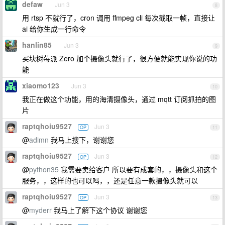
defaw
Jun 3
8
用 rtsp 不就行了，cron 调用 ffmpeg cli 每次截取一帧，直接让
ai 给你生成一行命令
hanlin85
Jun 3
9
买块树莓派 Zero 加个摄像头就行了，很方便就能实现你说的功
能
xiaomo123
Jun 3
10
我正在做这个功能，用的海清摄像头，通过 mqtt 订阅抓拍的图
片
raptqhoiu9527
Jun 3
OP
11
@
adimn
我马上搜下，谢谢您
raptqhoiu9527
Jun 3
OP
12
@
python35
我需要卖给客户 所以要有成套的，，摄像头和这个
服务，，这样的也可以吗，，还是任意一款摄像头就可以
raptqhoiu9527
Jun 3
OP
13
@
myderr
我马上了解下这个协议 谢谢您