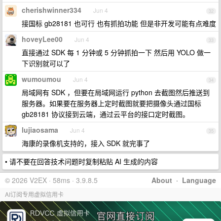
cherishwinner334
Jun 4
32
接国标 gb28181 也可行 也有抓拍功能 但是非开发可能有点难度
hoveyLee00
Jun 4
33
直接通过 SDK 每 1 分钟或 5 分钟抓拍一下 然后用 YOLO 做一
下识别就可以了
wumoumou
Jun 4
34
局域网有 SDK ，但要在局域网运行 python 去截图然后推送到
服务器。如果要在服务器上定时截图就要把摄像头通过国标
gb28181 协议接到云端，通过云平台的接口定时截图。
lujiaosama
Jun 4
35
海康的录像机支持的，接入 SDK 就完事了
• 请不要在回答技术问题时复制粘贴 AI 生成的内容
© 2026 V2EX · 58ms · 3.9.8.5
About
·
Language
AI订阅专用虚拟信用卡