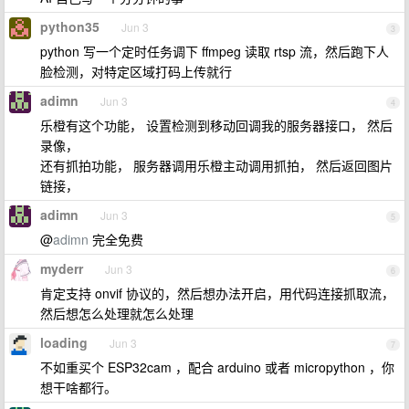
python35
Jun 3
3
python 写一个定时任务调下 ffmpeg 读取 rtsp 流，然后跑下人
脸检测，对特定区域打码上传就行
adimn
Jun 3
4
乐橙有这个功能， 设置检测到移动回调我的服务器接口， 然后
录像，
还有抓拍功能， 服务器调用乐橙主动调用抓拍， 然后返回图片
链接，
adimn
Jun 3
5
@
adimn
完全免费
myderr
Jun 3
6
肯定支持 onvif 协议的，然后想办法开启，用代码连接抓取流，
然后想怎么处理就怎么处理
loading
Jun 3
7
不如重买个 ESP32cam ，配合 arduino 或者 micropython ，你
想干啥都行。