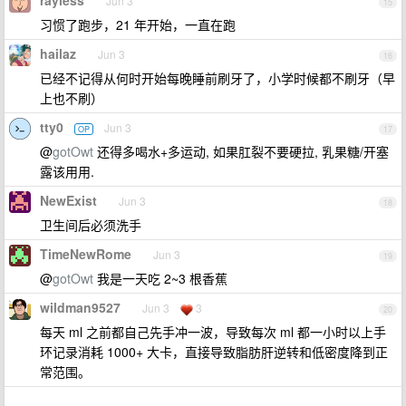
rayless
Jun 3
15
习惯了跑步，21 年开始，一直在跑
hailaz
Jun 3
16
已经不记得从何时开始每晚睡前刷牙了，小学时候都不刷牙（早
上也不刷）
tty0
Jun 3
OP
17
@
gotOwt
还得多喝水+多运动, 如果肛裂不要硬拉, 乳果糖/开塞
露该用用.
NewExist
Jun 3
18
卫生间后必须洗手
TimeNewRome
Jun 3
19
@
gotOwt
我是一天吃 2~3 根香蕉
wildman9527
Jun 3
3
20
每天 ml 之前都自己先手冲一波，导致每次 ml 都一小时以上手
环记录消耗 1000+ 大卡，直接导致脂肪肝逆转和低密度降到正
常范围。