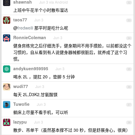
shawnsh
Jun 3 via Android
32
上班中午花半个小时散布溜达
taos77
Jun 3
33
@
fredweili
那平时是吃什么呢
RonnieColeman
Jun 3
34
健身房练完之后仔细洗手，健身期间不用手摸脸，以前都没这个
习惯的，自从看到有人说健身器械都很脏后，就养成了这个习
惯。
andykuen959595
Jun 3
35
喝水 2L ，提肛 20 ，垫脚 5 分钟
wudi77
Jun 3
36
每天 2L,D3K2,甘氨酸镁
Tuwofie
Jun 3
37
躺床上尽量不看手机，可以听
lazypu
Jun 3
38
散步、吊单干（虽然基本撑不过 30 秒，但是舒展身心，很爽）