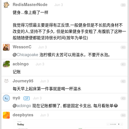
RedisMasterNode
Jun 3
39
健身...像上瘾了一样
我觉得习惯最主要是得有正反馈,一般健身但是不长肌肉身材不
改变的人,坚持不了多久. 但是如果健身手变粗了,有腹肌了这种一
般随随便便都能坚持很长时间(按年为单位)
WessonC
Jun 3
40
@
Chicagoake
泡柠檬片太苦可以用温水，不要开水泡。
acbingo
Jun 3
41
记账
Journey95
Jun 3
42
每天早上起床第一件事就是喝一杯温水
tty0
Jun 3
OP
43
@
acbingo
现在记账都懒了, 都是固定卡支出, 每月看账单😂
deepbytes
Jun 3
44