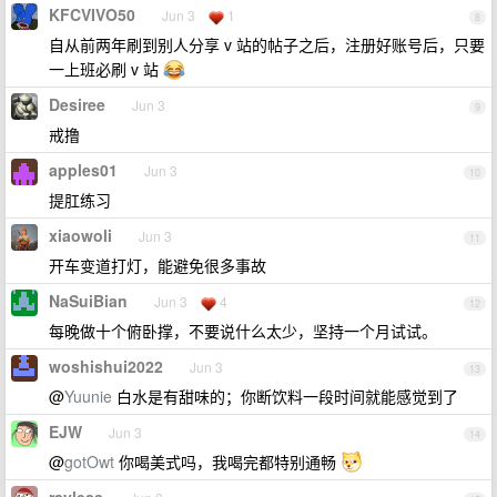
KFCVIVO50
Jun 3
1
8
自从前两年刷到别人分享 v 站的帖子之后，注册好账号后，只要
一上班必刷 v 站
Desiree
Jun 3
9
戒撸
apples01
Jun 3
10
提肛练习
xiaowoli
Jun 3
11
开车变道打灯，能避免很多事故
NaSuiBian
Jun 3
4
12
每晚做十个俯卧撑，不要说什么太少，坚持一个月试试。
woshishui2022
Jun 3
13
@
Yuunie
白水是有甜味的；你断饮料一段时间就能感觉到了
EJW
Jun 3
14
@
gotOwt
你喝美式吗，我喝完都特别通畅