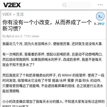
V2EX
生活
›
你有没有一个小改变，从而养成了一个
0.29
新习惯？
By
tty0
at Jun 3 · 7131 views
我最近几个月, 因为久坐加喝水少, 便秘很厉害, 还好医生说没啥大事.
有一次喝奶茶, 我看着奶茶杯, 想起以前喝奶茶, 总是动不动想喝两口,
然后就经常跑厕所. 如果我把喝水的杯子, 改成奶茶杯, 我是不是每天
就会不知不觉多水了?
然后我就买了个和奶茶桶类似的杯子, 约 600ml 的吸管杯. 使用了一段
时间发现, 吸管喝水它没有了平常 瓶装/水杯 需要 开盖/仰头 的动作,
只要吸管到嘴边了就能喝, 不会遮挡看屏幕的视线. 总之就是行云流水
般丝滑顺畅.
小小的改变确实增加了我每天水分的摄入, 不知道大家有没有过这样的
时刻? 可以分享下.