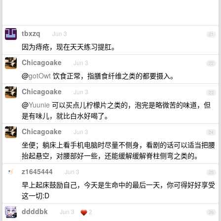
tbxzq
Jun 3
21
因为痔疮，现在天天练习提肛。
Chicagoake
Jun 3
22
@
gotOwt
饮食正常，指膳食纤维之类的都要摄入。
Chicagoake
Jun 3
23
@
Yuunie
可以买点儿柠檬片之类的，泡完是略微苦的味道，但
是有味儿，就比白水好喝了。
Chicagoake
Jun 3
24
坐便；躺床上看手机电脑时尽量不侧身，看剧的话可以适当把腰
抬起悬空，对腰部好一些，还能缓解缓解脊柱侧弯之类的。
z1645444
Jun 3
25
早上起床鼓励自己，今天是生命中的最后一天，你可得好好享受
这一切:D
ddddbk
Jun 3
2
26