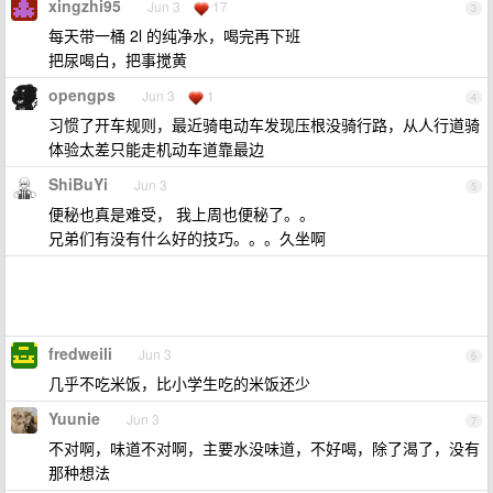
xingzhi95
Jun 3
17
3
每天带一桶 2l 的纯净水，喝完再下班
把尿喝白，把事搅黄
opengps
Jun 3
1
4
习惯了开车规则，最近骑电动车发现压根没骑行路，从人行道骑
体验太差只能走机动车道靠最边
ShiBuYi
Jun 3
5
便秘也真是难受， 我上周也便秘了。。
兄弟们有没有什么好的技巧。。。久坐啊
fredweili
Jun 3
6
几乎不吃米饭，比小学生吃的米饭还少
Yuunie
Jun 3
7
不对啊，味道不对啊，主要水没味道，不好喝，除了渴了，没有
那种想法