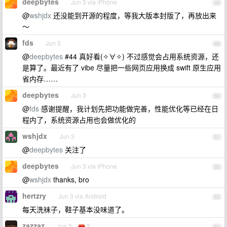
deepbytes
Jun 3 via iPhone
48
@
wshjdx
还没能到开源的程度，等我大版本封版了，再放出来
～
fds
Jun 3
49
@
deepbytes
#44 真好看(✧∀✧) 不过感觉会占用系统资源，还
是算了。最近有了 vibe 尽量把一些网页应用换成 swift 原生应用
省内存……
deepbytes
Jun 3
50
@
fds
感谢提醒，我计划先把功能做完善，性能优化等已经在日
程内了，系统资源占用也会做优化的
wshjdx
Jun 3
51
@
deepbytes
关注了
deepbytes
Jun 3 via iPhone
52
@
wshjdx
thanks, bro
hertzry
Jun 3 via Android
53
每天洗袜子，鞋子基本没味道了。
zazzaz
Jun 3
3
54