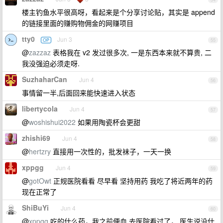
楼主钓鱼水平很高呀，看起来是个分享讨论贴，其实是 append
的链接里面的赚购物佣金的网赚项目
tty0
Jun 3
OP
55
@
zazzaz
表格我在 v2 发过很多次, 一是东西本来就不算贵, 二
我没强迫必须走呀.
SuzhaharCan
Jun 4
56
事情留一半,后面回来能快速进入状态
libertycola
Jun 4
57
@
woshishui2022
如果用陶瓷杯会更甜
zhishi69
Jun 4
58
@
hertzry
直接用一次性的，批发袜子，一天一换
xppgg
Jun 4
59
@
gotOwt
正规医院看看 尽早看 坚持用药 我吃了将近两年的药
现在正常了
ShiBuYi
Jun 4
60
@
xppgg
吃的什么药，我之前便血 去医院看过了， 医生说没什