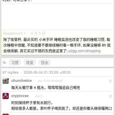
Supplement 1 · 6 月 3 日
除了吸管杯, 最近买的 小米手环 睡眠监测也改变了我的睡眠习惯, 每
次睡眠中惊醒, 不知道要不要继续睡时看一眼手环, 如果没睡够 8h 就
会继续躺. 其它买过不错的东西放这里了:
p2gg.com/shopping
习惯
改变
饮水
67 replies
•
2026-06-04 21:33:29 +08:00
churchmice
Jun 3 via Android
1
每天从餐厅拿 4 瓶水，哐哐哐强迫自己喝完
cryptovae
Jun 3
2
时刻保持杯子里有水就行，
相信很多人都是，茶叶杯子喝到底了，却还是仰着头继续嘬两口