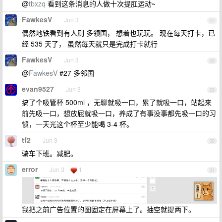
@
tbxzq
看到这条消息的人做十次提肛运动~
FawkesV
Jun 3
27
偶然地铁看到有人刷 多领国， 想着也玩玩。 现在每天打卡，已
经 535 天了， 虽然每天就只是完成打卡就行
FawkesV
Jun 3
28
@
FawkesV
#27 多邻国
evan9527
Jun 3
29
搞了个吸管杯 500ml ，无聊就吸一口，累了就吸一口，站起来
前先吸一口，想放屁就吸一口，养成了有事没事都先吸一口的习
惯，一天光这个杯至少能喝 3-4 杯。
tf2
Jun 3
30
骑车下班。减肥。
error
Jun 3
1
31
我把之前广告位置的图固定在屏幕上了。抽空就提两下。