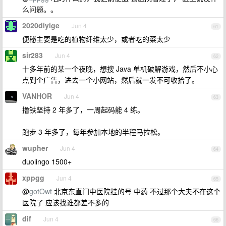
么问题。。
2020diyige
Jun 4
61
便秘主要是吃的植物纤维太少，或者吃的菜太少
sir283
Jun 4
62
十多年前的某一个夜晚，想搜 Java 单机破解游戏，然后不小心
点到个广告，进去一个小网站，然后就一发不可收拾了。
VANHOR
Jun 4
63
撸铁坚持 2 年多了，一周起码能 4 练。
跑步 3 年多了，每年参加本地的半程马拉松。
wupher
Jun 4
64
duolingo 1500+
xppgg
Jun 4
65
@
gotOwt
北京东直门中医院挂的号 中药 不过那个大夫不在这个
医院了 应该找谁都差不多的
dif
Jun 4
66