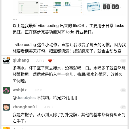
---
以上是我最近 vibe coding 出来的 lifeOS ，主要用于日常 tasks
追踪，正在逐步完善功能对齐 todo 行业标杆。
- vibe coding 这个小动作，直接让我改变了每天的习惯，因为我
想要看到每天打勾，把空都填满！成就感来了，就会主动改变
qiuhang
Jun 3
1
45
多喝水，杯子空了就去接水，没事就喝一口。水喝多了就自然想
频繁撒尿。然后就是陷入坐一会儿，撒尿/接水的循环，改善久
坐问题。
wshjdx
Jun 3
46
@
deepbytes
不错哟，给兄弟们用用
zhonghao01
Jun 3
47
我是左撇子，从小到大除了打扑克牌，其他的基本都备有纠正到
右手了。