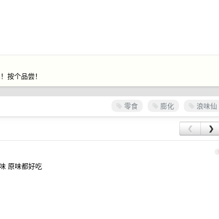
单！按个品尝！
零食
膨化
浪味仙
❮
❯
味 原味都好吃