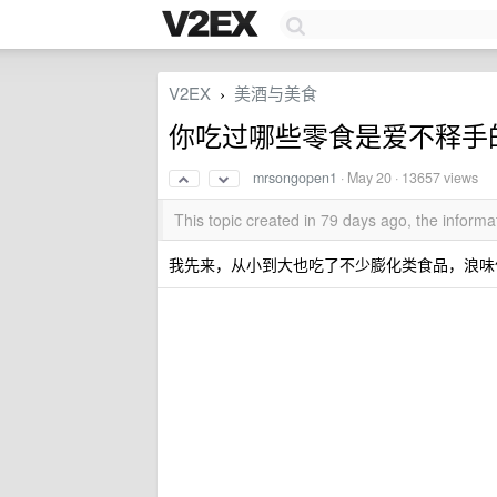
V2EX
美酒与美食
›
你吃过哪些零食是爱不释手
mrsongopen1
·
May 20
· 13657 views
This topic created in 79 days ago, the infor
我先来，从小到大也吃了不少膨化类食品，浪味