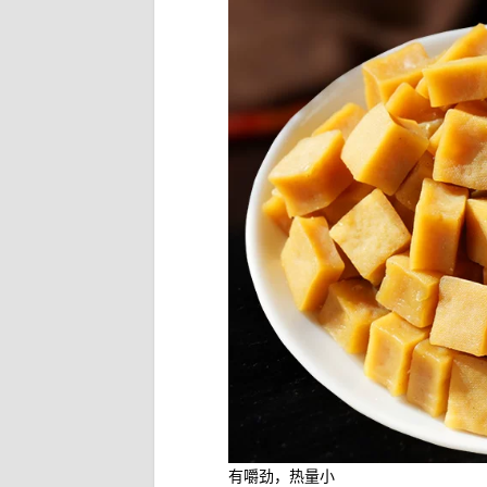
有嚼劲，热量小