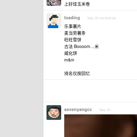
上好佳玉米卷
loading
May 20 via Android
乐事薯片
麦当劳薯条
旺旺雪饼
古法 Boooom…米
威化饼
m&m
排名仅按回忆
sevenyangcc
May 20