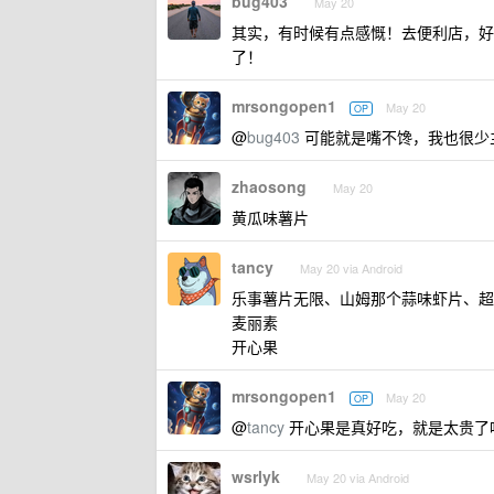
bug403
May 20
其实，有时候有点感慨！去便利店，好
了！
mrsongopen1
May 20
OP
@
bug403
可能就是嘴不馋，我也很少
zhaosong
May 20
黄瓜味薯片
tancy
May 20 via Android
乐事薯片无限、山姆那个蒜味虾片、超
麦丽素
开心果
mrsongopen1
May 20
OP
@
tancy
开心果是真好吃，就是太贵了
wsrlyk
May 20 via Android