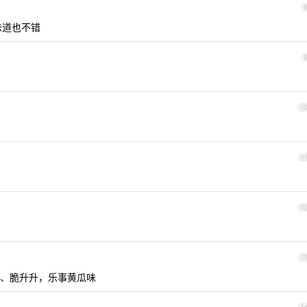
味道也不错
1
1
1
1
、脆升升，乐事黄瓜味