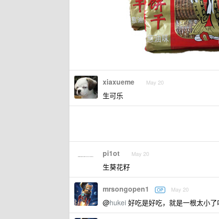
xiaxueme
May 20
生可乐
pi1ot
May 20
生葵花籽
mrsongopen1
May 20
OP
@
hukei
好吃是好吃，就是一根太小了