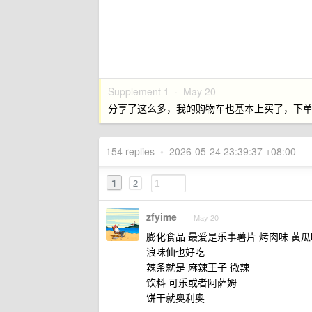
Supplement 1 ·
May 20
分享了这么多，我的购物车也基本上买了，下
154 replies
•
2026-05-24 23:39:37 +08:00
1
2
zfyime
May 20
膨化食品 最爱是乐事薯片 烤肉味 黄瓜
浪味仙也好吃
辣条就是 麻辣王子 微辣
饮料 可乐或者阿萨姆
饼干就奥利奥