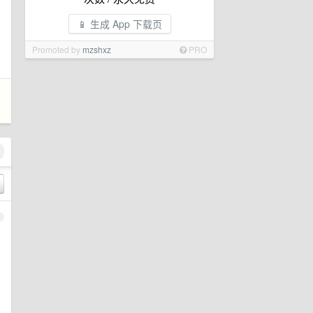
📱 生成 App 下载页
Promoted by
mzshxz
PRO
1