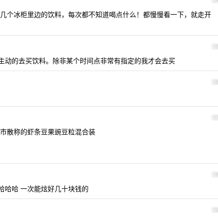
1
几个冰柜里边的饮料，每次都不知道喝点什么！都慢慢看一下，就走开
1
主动的去买饮料。除非某个时间点非常有指定的我才会去买
1
1
市散称的虾条豆果豌豆粒混合装
1
哈哈哈 一次能炫好几十块钱的
1