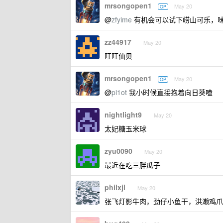
mrsongopen1
May 20
OP
@
zfyime
有机会可以试下崂山可乐，
zz44917
May 20
旺旺仙贝
mrsongopen1
May 20
OP
@
pi1ot
我小时候直接抱着向日葵嗑
nightlight9
May 20
太妃糖玉米球
zyu0090
May 20
最近在吃三胖瓜子
philxjl
May 20
张飞灯影牛肉，劲仔小鱼干，洪濑鸡爪