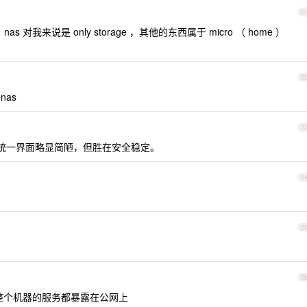
2
 对我来说是 only storage ，其他的东西属于 micro （ home ）
2
nas
2
合及统一界面略显简陋，但胜在安全稳定。
2
2
2
要整个机器的服务都暴露在公网上