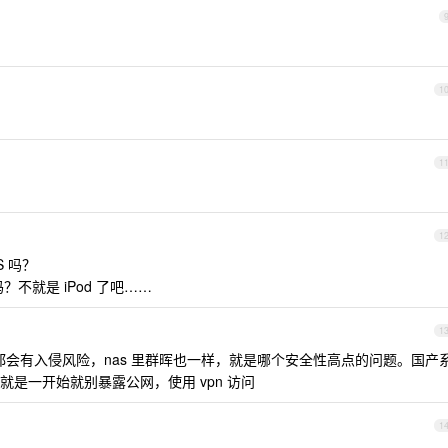
1
1
1
 吗？
不就是 iPod 了吧……
1
务都会有入侵风险，nas 里群晖也一样，就是哪个安全性高点的问题。国产
是一开始就别暴露公网，使用 vpn 访问
1