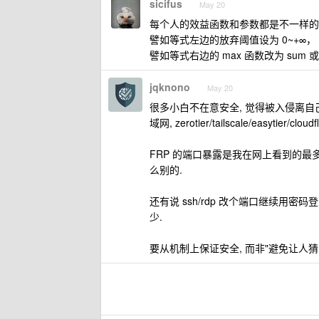
sicifus
May 20
每个人的效益函数和参数都是不一样的
譬如等式左边的放弃阈值设为 0~+∞，
譬如等式右边的 max 函数改为 sum
jqknono
May 20
很多小白不在意安全, 觉得被入侵离自己很远,
域网, zerotier/tailscale/easytier/cl
FRP 的端口暴露是我在网上看到的最多
么别的.
还有说 ssh/rdp 改个端口继续用密
少.
要从机制上保证安全, 而非"避免让人猜到