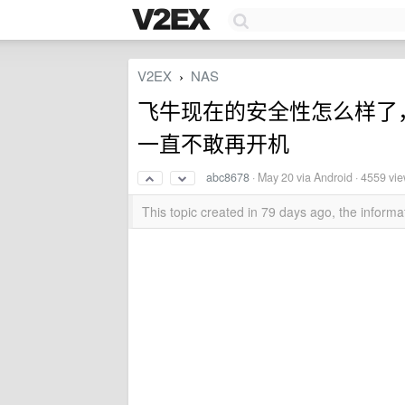
V2EX
NAS
›
飞牛现在的安全性怎么样了，可
一直不敢再开机
abc8678
·
May 20
via Android · 4559 vi
This topic created in 79 days ago, the infor