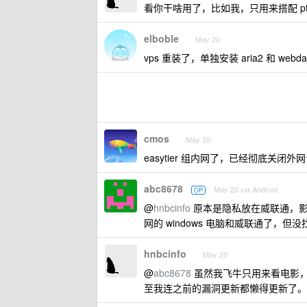
看你干啥用了，比如我，只用来搭配 
elboble
May 20
vps 重装了，单独安装 aria2 和 we
cmos
May 20
easytier 组内网了，已经彻底关闭外
abc8678
May 20 via Android
OP
@
hnbcinfo
原本是隐私放在威联通，影音
网的 windows 电脑和威联通了，
hnbcinfo
May 20
@
abc8678
虽然我飞牛只用来看电影，但
至我连之前的漏洞更新都懒得更新了。