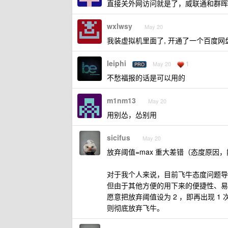
直接关外网访问就是了，威联通和群晖
wxlwsy
May 20
我装虚拟机里面了, 开通了一个百度网盘,
leiphi
1
May 20
PRO
不愁福报的话是可以用的
m1nm13
May 20
用别怂，怂别用
sicifus
May 20
放弃阈值=max 重大差错（态度原因
对于我个人来说，目前飞牛态度问题导致
但由于其他方便的用下来的便捷性、易
愿意把放弃阈值设为 2 ，即再出现 1 次
则彻底放弃飞牛。