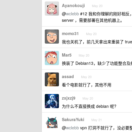
Ayanokouji
May 20
@
wclebb
#12 我和你理解的刚好相反，nas
server ，需要部署在其他机器上。
momo31
May 20
我也关机了，前几天拿出来重装了 true
Mar5
May 20
换装了 Debian13，缺少了功能整
assad
May 20
看个电影就行了，其他不用
zxjxzj9
May 20
为什么不直接换成 debian 呢?
SakuraYuki
May 21
@
wclebb
vpn 打洞不就行了，没必