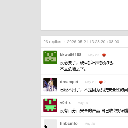
26 replies
•
2026-05-21 13:23:20 +08:00
kkwa56188
1
May 20
没必要了，硬盘拆出来换家吧。
不立危墙之下。
dreampet
2
May 20
已经不用了，不是因为系统安全性的问
v0rtix
May 20
没有百分百安全的产品 自己收敛好暴露面
hnbcinfo
May 20