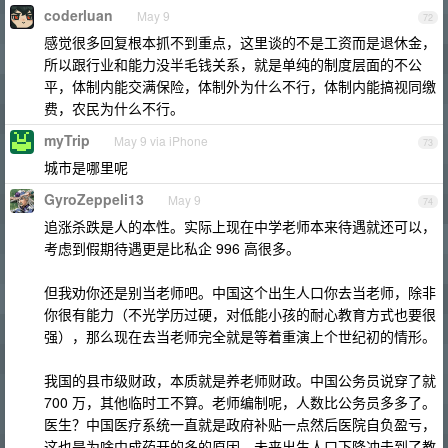
coderluan
May 9
72
感觉很多回复根本抓不到重点，这里谈的不是工资而是退休金，
所以跟行业和能力没半毛钱关系，就是单纯的制度层面的不公
平，体制内能交满保险，体制外为什么不行，体制内能搞视同缴
费，农民为什么不行。
myTrip
May 9 via iPhone
73
城市是哪里呢
GyroZeppeli13
May 9
74
追涨杀跌是人的本性。实际上现在中学老师本来待遇就还可以，
考虑到假期待遇更是比私企 996 高很多。
但我劝你还是别当老师吧。中国这个出生人口你去当老师，除非
你很有能力（不光学历过硬，对低能小孩的耐心教育方式也要很
强），那么现在去当老师完全就是等着重演上个世纪初的情形。
我国的县市级财政，本质就是养老师财政。中国公务员说穿了就
700 万，其他临时工不算。老师编制呢，人数比公务员多多了。
医生？中国医疗系统一直就是政府补贴一点然后医院自负盈亏，
这也是为啥中成药开的多的原因。未来出生人口下降冲击到了教