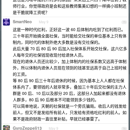
师行业，你觉得政府是会和这些教师集美幻想的一样搞小班制还
是干脆就降工资呢？
SmartNeo
May 9
75
这是一种时代红利，正好这一波 60 后体制内吃到了红利而已。
三十年前开始搞全面社保，当时能给交社保的单位基本上只有体
制内，同时代的体制外绝大多数是没有交社保的。
此后大量 70 后 80 后 90 后加入社保体系开始交社保，这六亿多
人每年交的社保钱现收现付给退休人员。
现在的退休人员还比较少，加上体制内的社保系数又远高于体制
外，所以体制内退休人员现在领到的钱甚至远高于自己上班时候
的工资。
等 80 后 90 后三十年后退休的时候，因为基本上人人都在社保
体系内了，要领钱的人就非常多，叠加三十年后交社保的主力人
群是 00 后、10 后以及部分 20 后，这部分人加起来都没有退休
人群多，80 后 90 后根本不可能领到多少钱的。
可以简单地说，天朝的社保就是一个旁氏骗局。收后人的钱发给
前人，但又不是发给所有前人，只发给有资格吃红利的前人。如
果不是政府财政一直往里补贴，早就已经暴雷了。
GyroZeppeli13
May 9
76