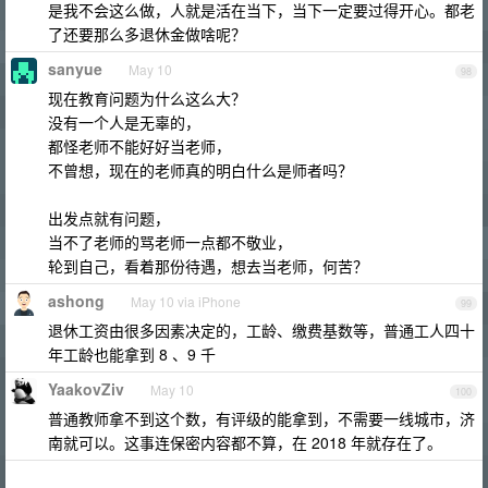
是我不会这么做，人就是活在当下，当下一定要过得开心。都老
了还要那么多退休金做啥呢？
sanyue
May 10
98
现在教育问题为什么这么大？
没有一个人是无辜的，
都怪老师不能好好当老师，
不曾想，现在的老师真的明白什么是师者吗？
出发点就有问题，
当不了老师的骂老师一点都不敬业，
轮到自己，看着那份待遇，想去当老师，何苦？
ashong
May 10 via iPhone
99
退休工资由很多因素决定的，工龄、缴费基数等，普通工人四十
年工龄也能拿到 8 、9 千
YaakovZiv
May 10
100
普通教师拿不到这个数，有评级的能拿到，不需要一线城市，济
南就可以。这事连保密内容都不算，在 2018 年就存在了。