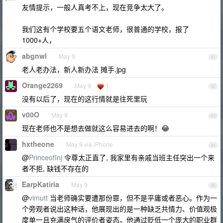
友情提示，一般人真考不上，现在竞争太大了。
我们这有个学校要五个语文老师，很普通的学校，报了
1000+人，
abgnwl
May 9
41
老人老办法，新人新办法 摊手.jpg
Orange2269
May 9
1
42
没有以后了，现在的这行情就是往死里玩
v00O
May 9
43
现在老师也不是想去做就这么容易进去的啊！😂
hxtheone
May 9 via iPhone
44
@
PrinceofInj
令尊太正直了, 我家里有亲戚当班主任突出一个来
者不拒, 缺钱不存在的
EarpKatiria
May 9
45
@
vimutt
当老师确实要遭那份罪，但不是平庸或者恶心。作为一
个旁观者说出这种话，他展现出的是一种缺乏共情力、价值观极
度单一且充满戾气的评价者姿态。他通过贬低一个庞大的职业群