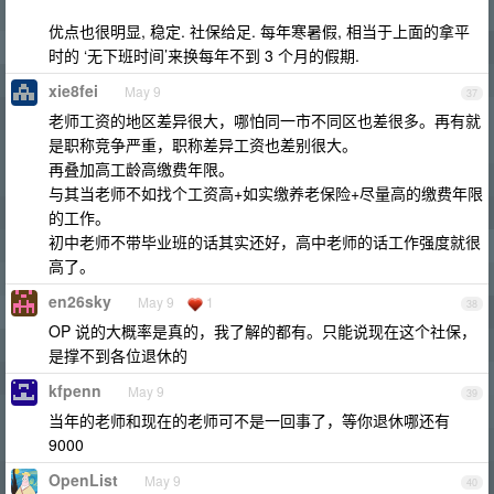
优点也很明显, 稳定. 社保给足. 每年寒暑假, 相当于上面的拿平
时的 ‘无下班时间’来换每年不到 3 个月的假期.
xie8fei
May 9
37
老师工资的地区差异很大，哪怕同一市不同区也差很多。再有就
是职称竞争严重，职称差异工资也差别很大。
再叠加高工龄高缴费年限。
与其当老师不如找个工资高+如实缴养老保险+尽量高的缴费年限
的工作。
初中老师不带毕业班的话其实还好，高中老师的话工作强度就很
高了。
en26sky
May 9
1
38
OP 说的大概率是真的，我了解的都有。只能说现在这个社保，
是撑不到各位退休的
kfpenn
May 9
39
当年的老师和现在的老师可不是一回事了，等你退休哪还有
9000
OpenList
May 9
40