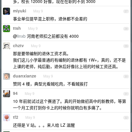
多，校长 12000 好像，现在在职的不到 3000
miyuki
May 9
27
事业单位提早混上职称，退休都不会差的
ttsh
May 9
28
@
linxb
河南老师扣之前都没有 4000
chztv
May 9
29
那是要带编制的退休工资才高。
我们这儿小学最普通的有编制的退休都有 1W+，真的，还不是
上课的老师，纯后勤，退休后好像比上班的时候工资还高。
duanxianze
May 9
30
赞同 4 楼，典型光看贼吃肉，不看贼挨打
94
May 9
31
10 年前就试过这个赛道了。真的开始做初高中的新教师，等第
一个月工资打到你卡上的时候你就明白有多痛了。
tf2
May 9
32
还得是 V 站。。。来人给 LZ 滋醒