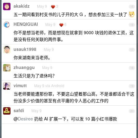
akakidz
May 9
3
15
五一期间看到村支书的儿子开的大 G ，想去参加三支一扶了
HENQIGUAI
May 9
6
16
你不是想当老师，而是想现在就拿到 9000 块钱的退休工资，这
是没有任何关联的两件事。
usauk1998
May 9
17
你来湖南来当老师。
zhuanggu
May 9
18
生活只是为了退休吗？
vimutt
May 9 via Android
19
当老师要能遭那份罪，不要这山望着那山高，不是谁都适合干这
份没多少价值的甚至有点平庸的令人恶心的工作的
safdi
May 9
20
@
Desiree
扔给 AI 扩展一下，可以发 10 篇小红书爆款