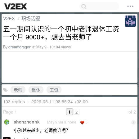
V2EX
职场话题
›
五一期间认识的一个初中老师退休工资
一个月 9000+，想去当老师了
By
dreamdragon
at May 9 · 10104 views
老师
退休
工资
103 replies
•
2026-05-11 08:55:34 +08:00
Page 1
1
of 2
2
shenzhenhk
May 9 via iPhone
5
1
小孩越来越少，老师教谁呢？