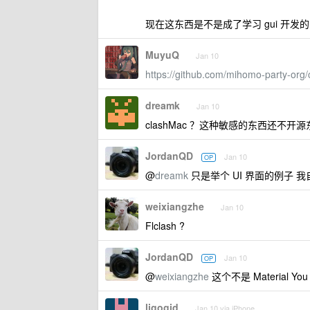
现在这东西是不是成了学习 gui 开发的 hel
MuyuQ
Jan 10
https://github.com/mihomo-party-org/
dreamk
Jan 10
clashMac ？这种敏感的东西还不
JordanQD
Jan 10
OP
@
dreamk
只是举个 UI 界面的例子 
weixiangzhe
Jan 10
Flclash ?
JordanQD
Jan 10
OP
@
weixiangzhe
这个不是 Material Yo
ligogid
Jan 10 via iPhone