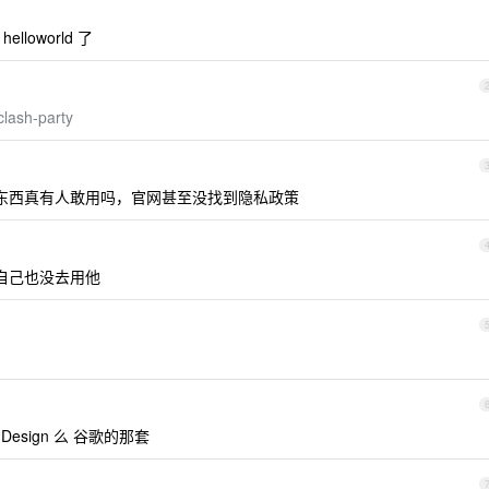
loworld 了
clash-party
开源东西真有人敢用吗，官网甚至没找到隐私政策
我自己也没去用他
u Design 么 谷歌的那套