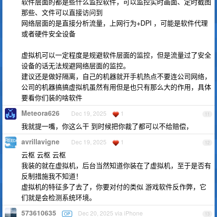
软件层面的都是些什么监控软件，可以监控实时画面、定时截图
那些、文件可以直接访问到
网络层面的是直接分析流量，上网行为+DPI ，可能是软件代理
或者硬件安全设备
虚拟机可以一定程度是规避软件层面的监控，但是流量过了安全
设备的话无法规避网络层面的监控。
建议还是做好隔离，自己的机器就开手机热点不要连公司网络，
公司的机器搞搞虚拟机虽然有用但是也只有那么大的作用，具体
要看你们装的啥软件
Meteora626
Dec 19, 2025
1
11
我就提一嘴，你这么干 到时候把你裁了都可以不给赔偿，
avrillavigne
Dec 19, 2025
1
12
云枢 云枢 云枢
我装的就在虚拟机，后台当然知道你装在了虚拟机，至于是否有
反制措施我不知道！
虚拟机的特征多了去了，你要对付的类似 游戏软件反作弊，它
们就是会检测系统环境。
573610635
Dec 20, 2025 via iPhone
OP
13