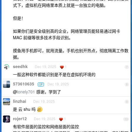
式下，虚拟机在网络里本质上就是一台独立的电脑。
但是！
如果你们是安全级别高的企业，网络管理员能轻易通过网卡
MAC 前缀等很多技术手段识别。
摸鱼用手机即可，就用流量。手机也别开热点，彻底隔离工作数
据。
seedhk
Dec 19, 2025
1
7
一般这种软件都能识别是不是在虚拟机环境的
573610635
Dec 19, 2025
OP
8
@
lonely701
感谢，学到了
linzhai
Dec 19, 2025
9
是 云 shu 吗
rojer12
Dec 19, 2025
1
10
有软件层面的监控和网络层面的监控