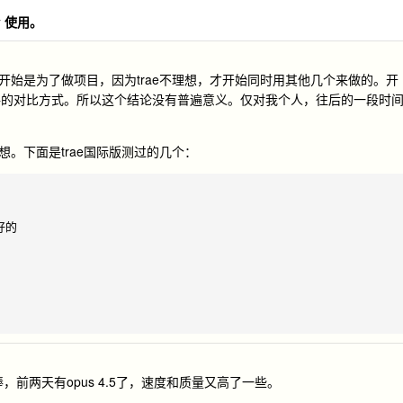
y 使用。
，主要我开始是为了做项目，因为trae不理想，才开始同时用其他几个来做的。开
格的对比方式。所以这个结论没有普遍意义。仅对我个人，往后的一段时
想。下面是trae国际版测过的几个：
的

非常棒，前两天有opus 4.5了，速度和质量又高了一些。