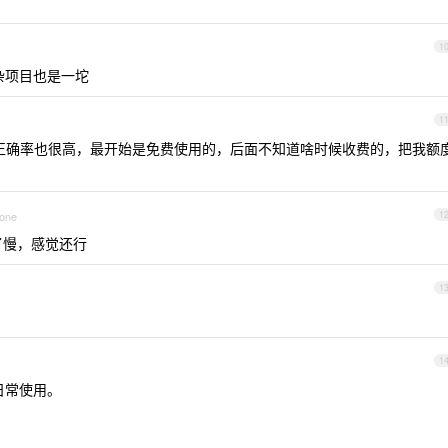
1
杂项目也是一坨
1
应是真的快，正确率也很高，最开始是免费使用的，后面不知道啥时候收费的，把我额
hone
1
 ，除了慢，感觉还行
1
1
的日常使用。
。