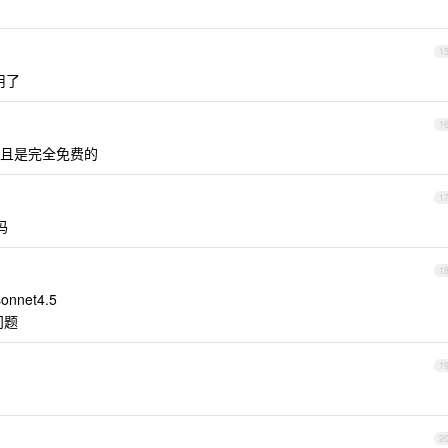
1
用了
1
行，而且是完全免费的
1
吗
1
nnet4.5
问题
1
2