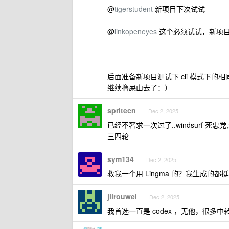
@
tigerstudent
新项目下次试试
@
linkopeneyes
这个必须试试，新项目再上了
---
后面准备新项目测试下 cli 模式下的
继续撸屎山去了：）
spritecn
Dec 2, 2025
已经不奢求一次过了..windsurf 死忠党,着
三四轮
sym134
Dec 2, 2025
救我一个用 Lingma 的？我生成的都
jiirouwei
Dec 2, 2025
我首选一直是 codex ，无他，很多中