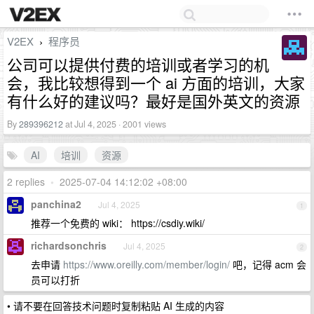
V2EX
程序员
›
公司可以提供付费的培训或者学习的机
会，我比较想得到一个 ai 方面的培训，大家
有什么好的建议吗？最好是国外英文的资源
By
289396212
at Jul 4, 2025 · 2001 views
AI
培训
资源
2 replies
•
2025-07-04 14:12:02 +08:00
panchina2
Jul 4, 2025
1
推荐一个免费的 wiki： https://csdiy.wiki/
richardsonchris
Jul 4, 2025
2
去申请
https://www.oreilly.com/member/login/
吧，记得 acm 会
员可以打折
• 请不要在回答技术问题时复制粘贴 AI 生成的内容