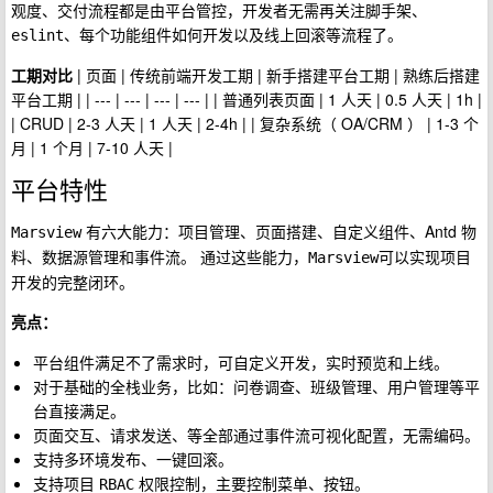
观度、交付流程都是由平台管控，开发者无需再关注脚手架、
、每个功能组件如何开发以及线上回滚等流程了。
eslint
工期对比
| 页面 | 传统前端开发工期 | 新手搭建平台工期 | 熟练后搭建
平台工期 | | --- | --- | --- | --- | | 普通列表页面 | 1 人天 | 0.5 人天 | 1h |
| CRUD | 2-3 人天 | 1 人天 | 2-4h | | 复杂系统（ OA/CRM ） | 1-3 个
月 | 1 个月 | 7-10 人天 |
平台特性
有六大能力：项目管理、页面搭建、自定义组件、Antd 物
Marsview
料、数据源管理和事件流。 通过这些能力，
可以实现项目
Marsview
开发的完整闭环。
亮点：
平台组件满足不了需求时，可自定义开发，实时预览和上线。
对于基础的全栈业务，比如：问卷调查、班级管理、用户管理等平
台直接满足。
页面交互、请求发送、等全部通过事件流可视化配置，无需编码。
支持多环境发布、一键回滚。
支持项目
权限控制，主要控制菜单、按钮。
RBAC