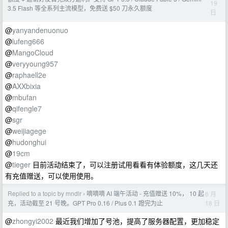
19
3.5 Flash 等全系列主流模型，免费送 $50 刀永久额度
日
@
yanyandenuonuo
@
lufeng666
@
MangoCloud
@
veryyoung957
@
raphaell2e
@
AXXbixia
@
mbufan
@
qifengle7
@
sgr
@
weijiagege
@
hudonghui
@
19cm
@
tieger
目前活动结束了，可以注册试用看看有体验额度，这几天还
有充值赠送，可以使用使用。
Replied to a topic by mndlr
嘀嘀嘀 AI 端午活动 - 充值赠送 10%， 10 起
6 月
›
18 日
充，活动截至 21 号晚。GPT Pro 0.16 / Plus 0.1 蹬完为止
@
zhongyi2002
最近我们增加了号池，提高了服务器配置，更加稳定