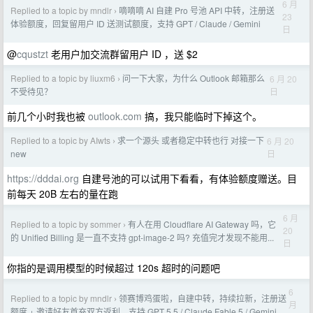
6 月
Replied to a topic by mndlr
嘀嘀嘀 AI 自建 Pro 号池 API 中转，注册送
›
23
体验额度，回复留用户 ID 送测试额度，支持 GPT / Claude / Gemini
日
@
cqustzt
老用户加交流群留用户 ID ，送 $2
Replied to a topic by liuxm6
问一下大家，为什么 Outlook 邮箱那么
6 月 20
›
日
不受待见？
前几个小时我也被
outlook.com
搞，我只能临时下掉这个。
Replied to a topic by AIwts
求一个源头 或者稳定中转也行 对接一下
6 月 20
›
日
new
https://dddai.org
自建号池的可以试用下看看，有体验额度赠送。目
前每天 20B 左右的量在跑
6 月
Replied to a topic by sommer
有人在用 Cloudflare AI Gateway 吗，它
›
20
的 Unified Billing 是一直不支持 gpt-image-2 吗? 充值完才发现不能用...
日
你指的是调用模型的时候超过 120s 超时的问题吧
6
Replied to a topic by mndlr
领赛博鸡蛋啦，自建中转，持续拉新，注册送
›
月
额度 + 邀请好友首充双方返利。支持 GPT 5.5 / Claude Fable 5 / Gemini