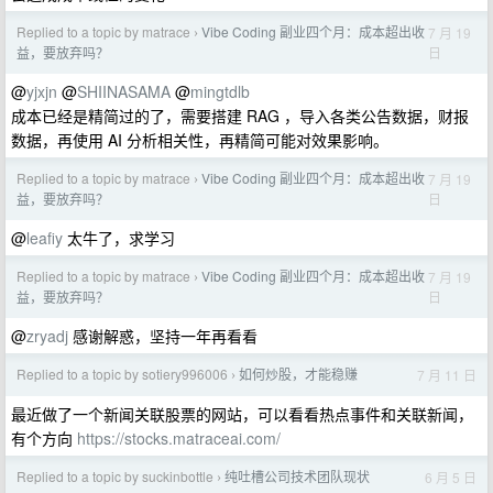
Replied to a topic by matrace
Vibe Coding 副业四个月：成本超出收
7 月 19
›
日
益，要放弃吗？
@
yjxjn
@
SHIINASAMA
@
mingtdlb
成本已经是精简过的了，需要搭建 RAG ，导入各类公告数据，财报
数据，再使用 AI 分析相关性，再精简可能对效果影响。
Replied to a topic by matrace
Vibe Coding 副业四个月：成本超出收
7 月 19
›
日
益，要放弃吗？
@
leafiy
太牛了，求学习
Replied to a topic by matrace
Vibe Coding 副业四个月：成本超出收
7 月 19
›
日
益，要放弃吗？
@
zryadj
感谢解惑，坚持一年再看看
Replied to a topic by sotiery996006
如何炒股，才能稳赚
7 月 11 日
›
最近做了一个新闻关联股票的网站，可以看看热点事件和关联新闻，
有个方向
https://stocks.matraceai.com/
Replied to a topic by suckinbottle
纯吐槽公司技术团队现状
6 月 5 日
›