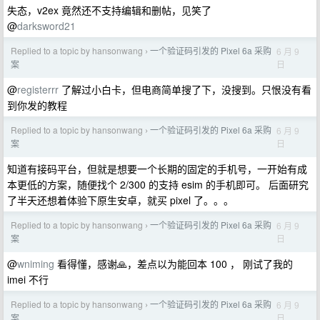
失态，v2ex 竟然还不支持编辑和删帖，见笑了
@
darksword21
Replied to a topic by hansonwang
一个验证码引发的 Pixel 6a 采购
6 月 9
›
日
案
@
registerrr
了解过小白卡，但电商简单搜了下，没搜到。只恨没有看
到你发的教程
Replied to a topic by hansonwang
一个验证码引发的 Pixel 6a 采购
6 月 9
›
日
案
知道有接码平台，但就是想要一个长期的固定的手机号，一开始有成
本更低的方案，随便找个 2/300 的支持 esim 的手机即可。 后面研究
了半天还想着体验下原生安卓，就买 pixel 了。。。
Replied to a topic by hansonwang
一个验证码引发的 Pixel 6a 采购
6 月 9
›
日
案
@
wniming
看得懂，感谢🙏，差点以为能回本 100 ， 刚试了我的
imei 不行
Replied to a topic by hansonwang
一个验证码引发的 Pixel 6a 采购
6 月 9
›
日
案