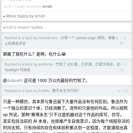
Jul 8 • Lastly replied by
errah
More topics by errah
»
errah's recent replies
Replied to a topic by Need4more
分享一个 ublock origin 规则，屏蔽 x
1 天
›
前
上的黄色评论
屏蔽了我吃什么？是啊，吃什么😂
Replied to a topic by andforce
竹知了 iOS 版，已开源，已提交商店，走
4 天
›
前
Testflight 可体验
@
Julaoshi
这可是 1000 万以内最好的竹知了。
Replied to a topic by Exxfire
数字永生可行吗？
6 天前
›
只是一种模仿，其本质与鲁迅留下大量作品没有任何区别。鲁迅作为
一个独立的意识个体，已经消散了。流传的只是他的作品。所以按照
op 所说，那种“赛博永生”只不过是机器对这个作品的续写、仿写。
其实包括当前的 AI 本身，也很难产生自我意识，因为每个线程存活的
时间太短。只有持续的存在和体验积累达到一定程度，才能涌现出真