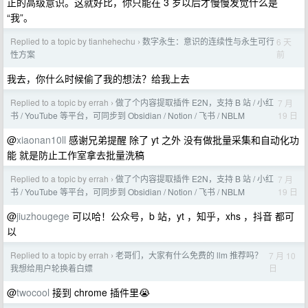
正的高级意识。这就好比，你只能在 3 岁以后才慢慢发觉什么是
“我”。
Replied to a topic by tianhehechu
数字永生：意识的连续性与永生可行
6 天
›
前
性方案
我去，你什么时候偷了我的想法？给我上去
Replied to a topic by errah
做了个内容提取插件 E2N，支持 B 站 / 小红
7 月
›
19 日
书 / YouTube 等平台，可同步到 Obsidian / Notion / 飞书 / NBLM
@
xiaonan10ll
感谢兄弟提醒 除了 yt 之外 没有做批量采集和自动化功
能 就是防止工作室拿去批量洗稿
Replied to a topic by errah
做了个内容提取插件 E2N，支持 B 站 / 小红
7 月
›
19 日
书 / YouTube 等平台，可同步到 Obsidian / Notion / 飞书 / NBLM
@
jiuzhougege
可以哈！公众号，b 站，yt ，知乎，xhs ，抖音 都可
以
Replied to a topic by errah
老哥们，大家有什么免费的 llm 推荐吗？
7 月 10
›
日
我想给用户轮换着白嫖
@
twocool
接到 chrome 插件里😭