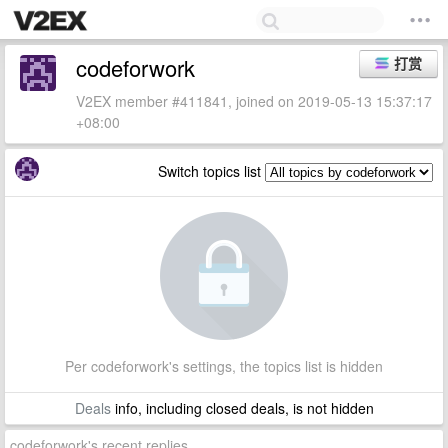
codeforwork
打赏
V2EX member #411841, joined on 2019-05-13 15:37:17
+08:00
Switch topics list
Per codeforwork's settings, the topics list is hidden
Deals
info, including closed deals, is not hidden
codeforwork's recent replies