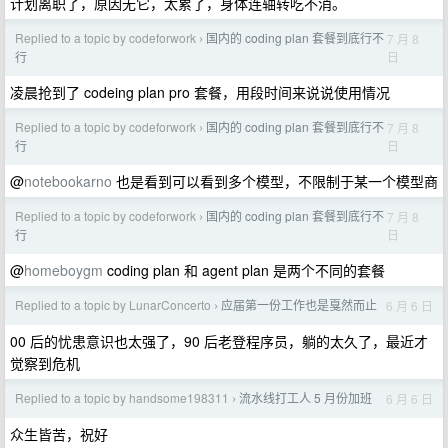
计划离职了，原因无它，太累了，身体连轴转吃不消。
Replied to a topic by codeforwork
国内的 coding plan 套餐到底行不
7 月 8
›
日
行
凌晨抢到了 codeing plan pro 套餐，用段时间来说说使用情况
Replied to a topic by codeforwork
国内的 coding plan 套餐到底行不
7 月 8
›
日
行
@
notebookarno
也是看到可以看到多个模型，不限制于某一个模型商
Replied to a topic by codeforwork
国内的 coding plan 套餐到底行不
7 月 8
›
日
行
@
homeboygm
coding plan 和 agent plan 是两个不同的套餐
Replied to a topic by LunarConcerto
应届第一份工作也是戛然而止
6 月 6 日
›
00 后的忧患意识也太强了，90 后老登程序员，躺的太久了，最近才
觉察到危机
Replied to a topic by handsome198311
流水线打工人 5 月份加班
6 月 6 日
›
众生皆苦，祝好