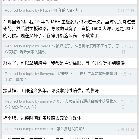
Replied to a topic by P1ath
19 年的 MBP 坏了
7 月 29 日
›
在哪里修的，我 19 年的 MBP 主板芯片也坏过一次，当时京东寄过去
修的。然后说主板短路，导致磁盘烧了，直接 1500 大洋，还是 23 年
的时候。现在又坏了，存储价格这么高，不敢修了
Replied to a topic by Toadair
被辞退了，准备到年底都不工作了，怎
7 月 20
›
日
么玩呢？听听大家的建议
舒服了，可以拿到赔偿。我都是主动离职，等了好久等不到赔偿
Replied to a topic by iloveyou
又要毕业了，这几年真是拿赔偿拿到
7 月 16
›
日
手软，真服了
接裁神，工作这么多年，都没拿到过赔偿，羡慕呀
Replied to a topic by squirrel7105
大家目前有通过自媒体获得收入
7 月 14
›
日
么？做的什么方向？
插个眼，过段时间准备辞职去混迹自媒体
Replied to a topic by oldbuck
怎么撑过试用期？
7 月 11 日
›