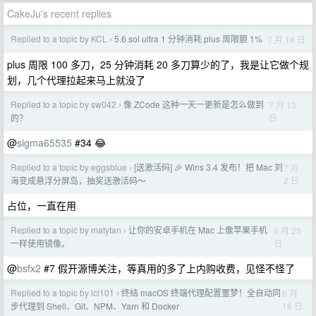
CakeJu's recent replies
Replied to a topic by KCL
5.6 sol ultra 1 分钟消耗 plus 周限额 1%
7 月 14 日
›
plus 周限 100 多刀，25 分钟消耗 20 多刀算少的了，我是让它做个规
划，几个代理拉起来马上就没了
Replied to a topic by sw042
像 ZCode 这种一天一更新是怎么做到
7 月 13
›
日
的？
@
sigma65535
#34 😂
Replied to a topic by eggsblue
[送激活码] 🎉 Wins 3.4 发布！把 Mac 刘
7 月
›
2 日
海变成悬浮分屏岛，抽奖送激活码～
占位，一直在用
Replied to a topic by matytan
让你的安卓手机在 Mac 上像苹果手机
6 月 25
›
日
一样使用镜像。
@
bsfx2
#7 假开源博关注，等真用的多了上内购收费，见怪不怪了
Replied to a topic by lcl101
终结 macOS 终端代理配置噩梦！全自动同
6 月
›
18 日
步代理到 Shell、Git、NPM、Yarn 和 Docker