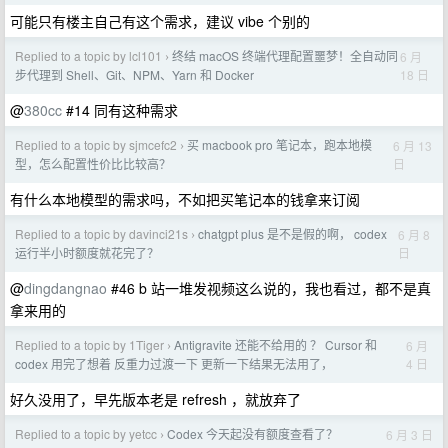
可能只有楼主自己有这个需求，建议 vibe 个别的
Replied to a topic by lcl101
终结 macOS 终端代理配置噩梦！全自动同
6 月
›
18 日
步代理到 Shell、Git、NPM、Yarn 和 Docker
@
380cc
#14 同有这种需求
Replied to a topic by sjmcefc2
买 macbook pro 笔记本，跑本地模
6 月 13
›
日
型，怎么配置性价比比较高？
有什么本地模型的需求吗，不如把买笔记本的钱拿来订阅
Replied to a topic by davinci21s
chatgpt plus 是不是假的啊， codex
6 月 8
›
日
运行半小时额度就花完了？
@
dingdangnao
#46 b 站一堆发视频这么说的，我也看过，都不是真
拿来用的
Replied to a topic by 1Tiger
Antigravite 还能不给用的 ？ Cursor 和
6 月
›
4 日
codex 用完了想着 反重力过渡一下 更新一下结果无法用了，
好久没用了，早先版本老是 refresh ，就放弃了
Replied to a topic by yetcc
Codex 今天起没有额度查看了？
6 月 3 日
›